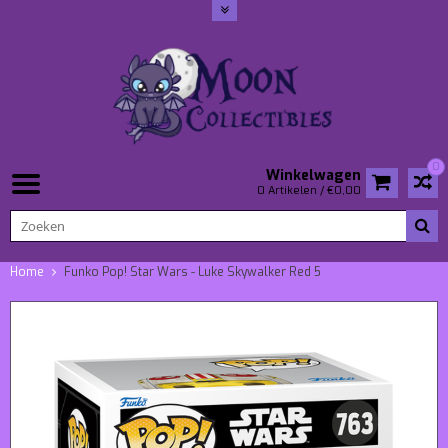
0
Winkelwagen
0 Artikelen / €0,00
Home
Funko Pop! Star Wars - Luke Skywalker Red 5