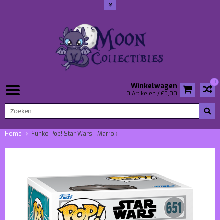
0
Winkelwagen
0 Artikelen / €0,00
Home
Funko Pop! Star Wars - Marrok