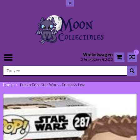
0
Winkelwagen
0 Artikelen / €0,00
Home
Funko Pop! Star Wars - Princess Leia