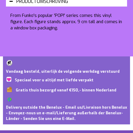
PRODUCTOMSCHRIJVING
From Funko's popular 'POP!' series comes this vinyl
figure. Each figure stands approx. 9 cm tall and comes in
a window box packaging.
Vandaag besteld, uiterlijk de volgende werkdag verstuurd
Speciaal voor u altijd met liefde verpakt
Gratis thuis bezorgd vanaf €150,- binnen Nederland
Delivery outside the Benelux - Email us/Livraison hors Benelux
- Envoyez-nous un e-mail/Lieferung außerhalb der Benelux-
Länder - Senden Sie uns eine E-Mail.