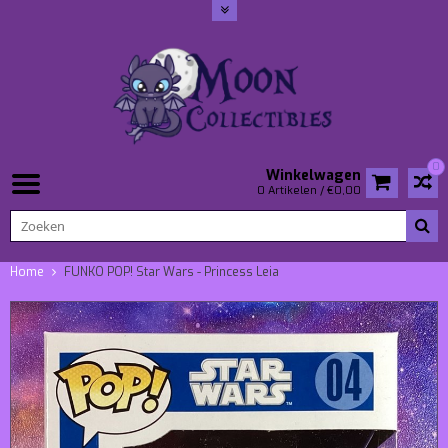
0
Winkelwagen
0 Artikelen / €0,00
Home
FUNKO POP! Star Wars - Princess Leia