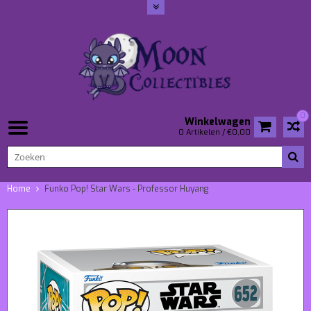
0
Winkelwagen
0 Artikelen / €0,00
Home
Funko Pop! Star Wars - Professor Huyang