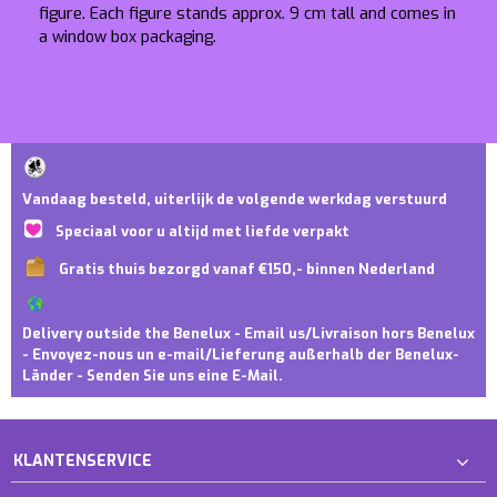
figure. Each figure stands approx. 9 cm tall and comes in
a window box packaging.
Vandaag besteld, uiterlijk de volgende werkdag verstuurd
Speciaal voor u altijd met liefde verpakt
Gratis thuis bezorgd vanaf €150,- binnen Nederland
Delivery outside the Benelux - Email us/Livraison hors Benelux
- Envoyez-nous un e-mail/Lieferung außerhalb der Benelux-
Länder - Senden Sie uns eine E-Mail.
KLANTENSERVICE