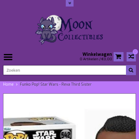
0
Winkelwagen
0 Artikelen / €0,00
Home
Funko Pop! Star Wars - Reva Third Sister