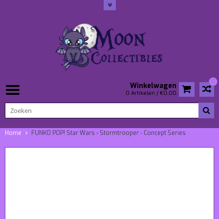
0
Winkelwagen
0 Artikelen / €0,00
Home
FUNKO POP! Star Wars - Stormtrooper - Concept Series