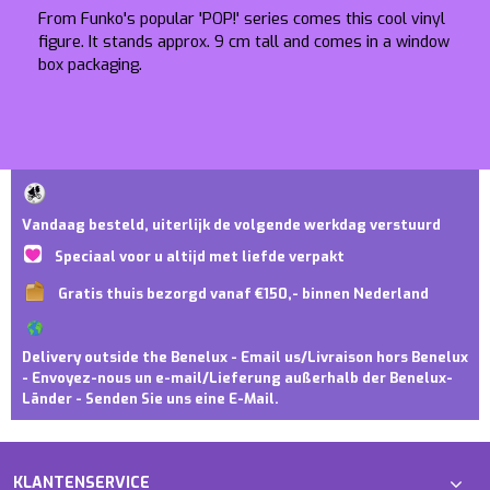
From Funko's popular 'POP!' series comes this cool vinyl
figure. It stands approx. 9 cm tall and comes in a window
box packaging.
Vandaag besteld, uiterlijk de volgende werkdag verstuurd
Speciaal voor u altijd met liefde verpakt
Gratis thuis bezorgd vanaf €150,- binnen Nederland
Delivery outside the Benelux - Email us/Livraison hors Benelux
- Envoyez-nous un e-mail/Lieferung außerhalb der Benelux-
Länder - Senden Sie uns eine E-Mail.
KLANTENSERVICE