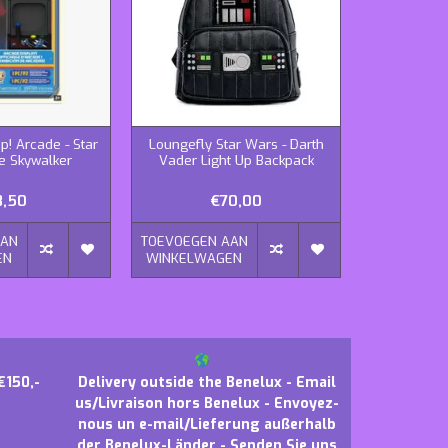
p! Arcade - Star
Loungefly Star Wars - Darth
Funko Pop! 
e Skywalker
Vader Light Up Backpack
the Empire
8,50
€70,00
AAN
TOEVOEGEN AAN
TOEVOEGEN
EN
WINKELWAGEN
WINKELWA
€150,-
Delivery outside the Benelux - Email
us/Livraison hors Benelux - Envoyez-
nous un e-mail/Lieferung außerhalb
der Benelux-Länder - Senden Sie uns