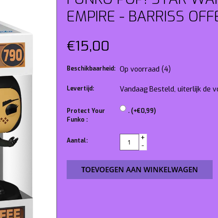
EMPIRE - BARRISS OFF
€15,00
Beschikbaarheid:
Op voorraad
(4)
Levertijd:
Vandaag Besteld, uiterlijk de
Protect Your
. (+€0,99)
Funko :
+
Aantal:
-
TOEVOEGEN AAN WINKELWAGEN