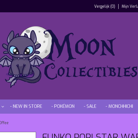
Vergelijk (0)
Mijn Verl
- NEW IN STORE
- POKÉMON
- SALE
- MONCHHICHI
Offee
FUNKO POP! STAR WA