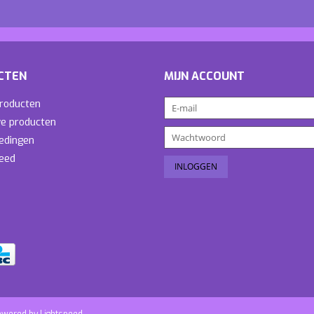
CTEN
MIJN ACCOUNT
producten
e producten
edingen
eed
owered by
Lightspeed