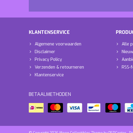
KLANTENSERVICE
PRODU
Algemene voorwaarden
Alle 
Disclaimer
Nieuw
Privacy Policy
Aanbi
Verzenden & retourneren
RSS-f
Klantenservice
BETAALMETHODEN
© Copyright 2026 Moon Collectibles Theme by
PSDCenter
- P