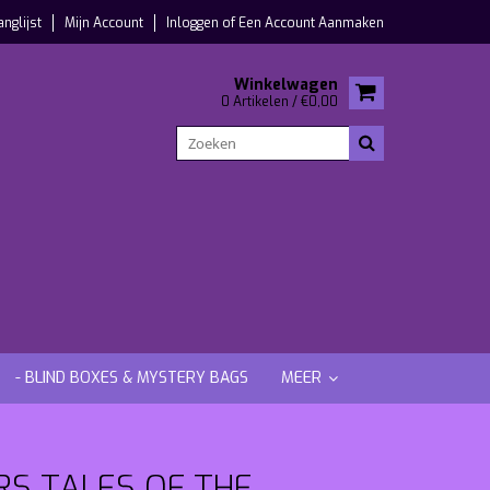
anglijst
Mijn Account
Inloggen
of
Een Account Aanmaken
Winkelwagen
0 Artikelen / €0,00
- BLIND BOXES & MYSTERY BAGS
MEER
RS TALES OF THE