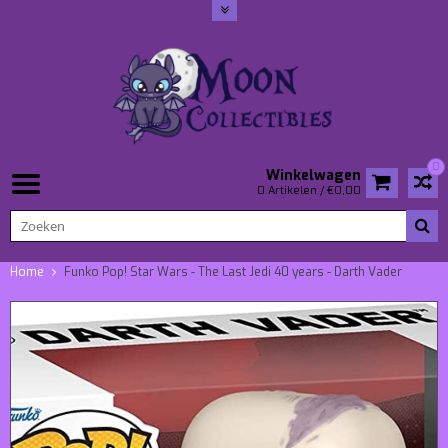
0
Winkelwagen
0 Artikelen / €0,00
Home
Funko Pop! Star Wars - The Last Jedi 40 years - Darth Vader