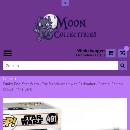
0
Winkelwagen
0 Artikelen / €0,00
Home
Funko Pop! Star Wars - The Mandalorian with Darksaber - Special Edition
Glows in the Dark