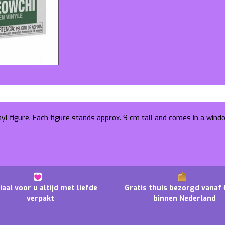
nyl figure. Each figure stands approx. 9 cm tall and comes in a win
iaal voor u altijd met liefde
Gratis thuis bezorgd vanaf 
verpakt
binnen Nederland