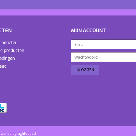
CTEN
MIJN ACCOUNT
producten
e producten
edingen
eed
owered by
Lightspeed