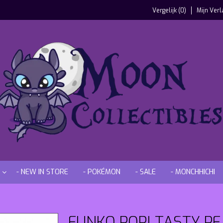
Vergelijk (0)
Mijn Verl
- NEW IN STORE
- POKÉMON
- SALE
- MONCHHICHI
FUNKO POP! TASTY PE