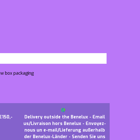
dow box packaging
€150,-
Delivery outside the Benelux - Email
us/Livraison hors Benelux - Envoyez-
nous un e-mail/Lieferung außerhalb
der Benelux-Länder - Senden Sie uns