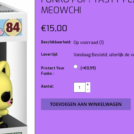
MEOWCHI
€15,00
Beschikbaarheid:
Op voorraad
(1)
Levertijd:
Vandaag Besteld, uiterlijk de
Protect Your
. (+€0,99)
Funko :
+
Aantal:
-
TOEVOEGEN AAN WINKELWAGEN