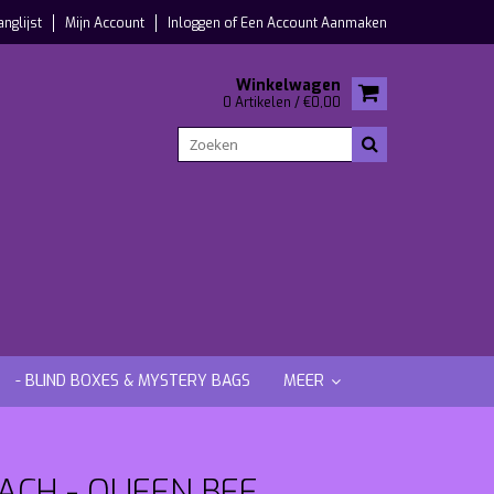
anglijst
Mijn Account
Inloggen
of
Een Account Aanmaken
Winkelwagen
0 Artikelen / €0,00
- BLIND BOXES & MYSTERY BAGS
MEER
ACH - QUEEN BEE