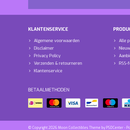
KLANTENSERVICE
PRODU
Algemene voorwaarden
Alle 
Disclaimer
Nieuw
Privacy Policy
Aanbi
Verzenden & retourneren
RSS-f
Klantenservice
BETAALMETHODEN
© Copyright 2026 Moon Collectibles Theme by
PSDCenter
- P