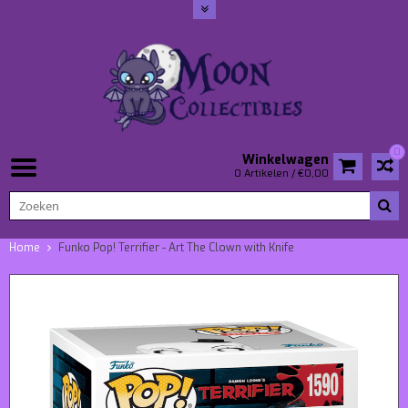
0
Winkelwagen
0 Artikelen / €0,00
Home
Funko Pop! Terrifier - Art The Clown with Knife