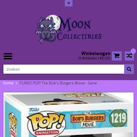
0
Winkelwagen
0 Artikelen / €0,00
Home
FUNKO POP! The Bob’s Burgers Movie - Gene