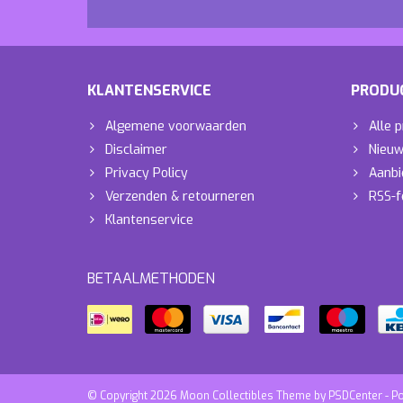
KLANTENSERVICE
PRODU
Algemene voorwaarden
Alle 
Disclaimer
Nieuw
Privacy Policy
Aanbi
Verzenden & retourneren
RSS-f
Klantenservice
BETAALMETHODEN
© Copyright 2026 Moon Collectibles Theme by
PSDCenter
- P