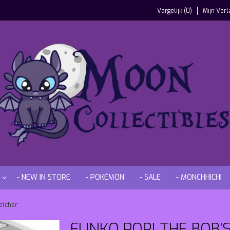
Vergelijk (0)
Mijn Verl
- NEW IN STORE
- POKÉMON
- SALE
- MONCHHICHI
elcher
FUNKO POP! THE BOB’