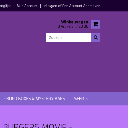
anglijst
Mijn Account
Inloggen
of
Een Account Aanmaken
Winkelwagen
0 Artikelen / €0,00
- BLIND BOXES & MYSTERY BAGS
MEER
S BURGERS MOVIE -