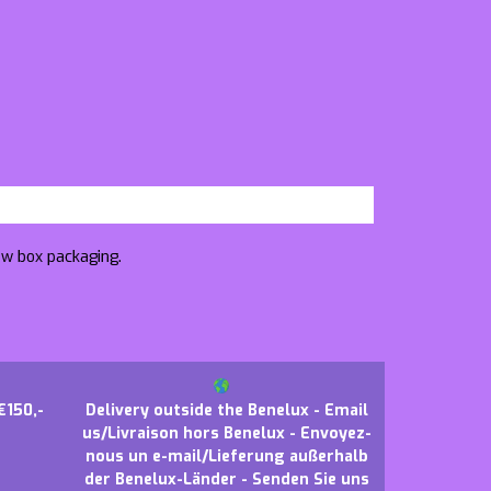
ow box packaging.
€150,-
Delivery outside the Benelux - Email
us/Livraison hors Benelux - Envoyez-
nous un e-mail/Lieferung außerhalb
der Benelux-Länder - Senden Sie uns