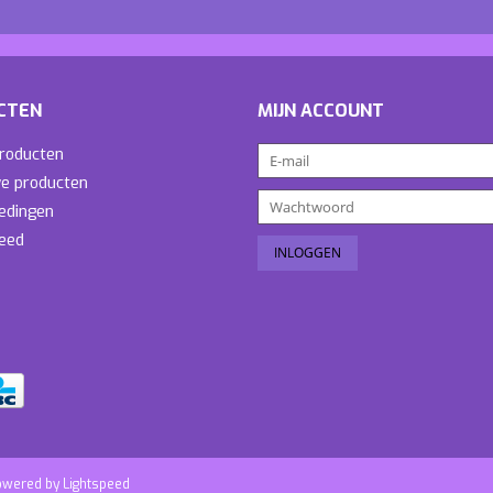
CTEN
MIJN ACCOUNT
producten
e producten
edingen
eed
owered by
Lightspeed