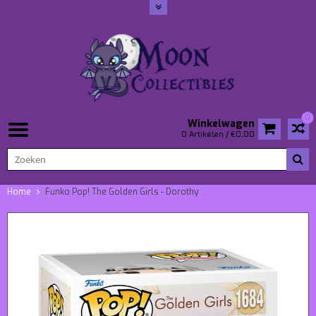
0
Winkelwagen
0 Artikelen / €0,00
Home
Funko Pop! The Golden Girls - Dorothy