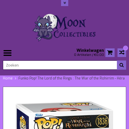
0
Winkelwagen
0 Artikelen / €0,00
Home
Funko Pop! The Lord of the Rings : The War of the Rohirrim - Héra