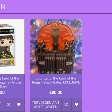
EN
e Lord of the
Loungefly The Lord of the
aggins - Glows
Rings - Black Gates EXCLUSIVE
 Dark
,00
€80,00
N
TOEVOEGEN AAN
N
WINKELWAGEN