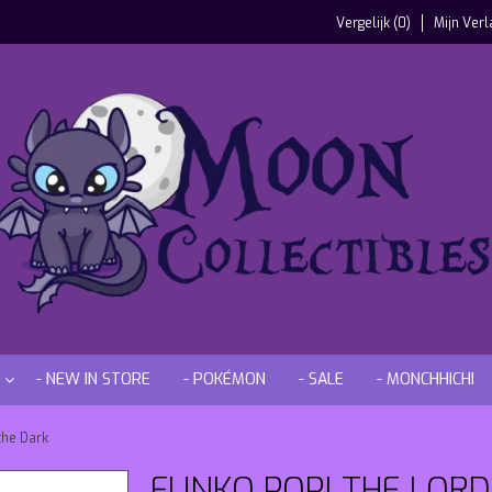
Vergelijk (0)
Mijn Verl
- NEW IN STORE
- POKÉMON
- SALE
- MONCHHICHI
the Dark
FUNKO POP! THE LORD 