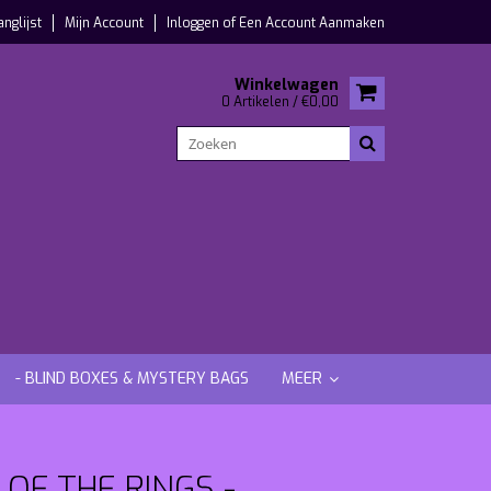
anglijst
Mijn Account
Inloggen
of
Een Account Aanmaken
Winkelwagen
0 Artikelen / €0,00
- BLIND BOXES & MYSTERY BAGS
MEER
OF THE RINGS -