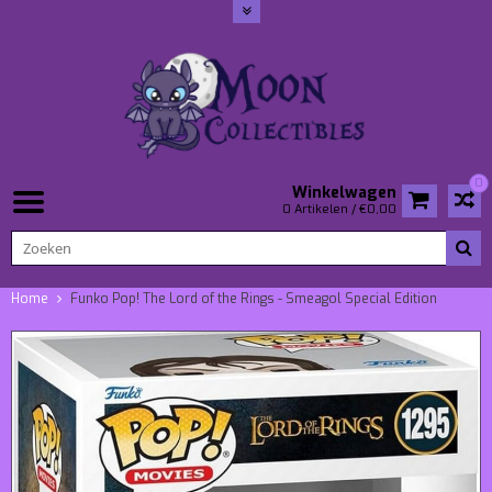
0
Winkelwagen
0 Artikelen / €0,00
Home
Funko Pop! The Lord of the Rings - Smeagol Special Edition