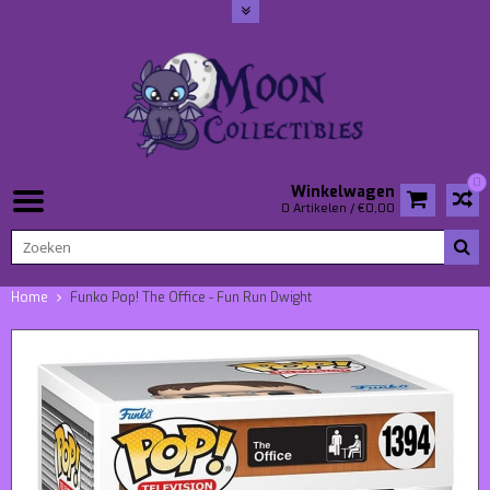
0
Winkelwagen
0 Artikelen / €0,00
Home
Funko Pop! The Office - Fun Run Dwight