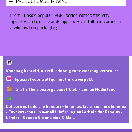
PRODUCTOMSCHRIJVING
From Funko's popular 'POP!' series comes this vinyl
figure. Each figure stands approx. 9 cm tall and comes in
a window box packaging.
Vandaag besteld, uiterlijk de volgende werkdag verstuurd
Speciaal voor u altijd met liefde verpakt
Gratis thuis bezorgd vanaf €150,- binnen Nederland
Delivery outside the Benelux - Email us/Livraison hors Benelux
- Envoyez-nous un e-mail/Lieferung außerhalb der Benelux-
Länder - Senden Sie uns eine E-Mail.