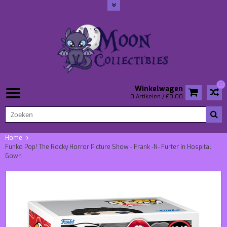
0
Winkelwagen
0 Artikelen / €0,00
Home
Funko Pop! The Rocky Horror Picture Show - Frank -N- Furter In Hospital
Gown