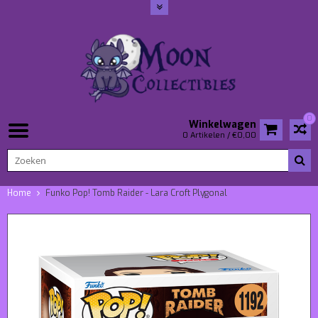
0
Winkelwagen
0 Artikelen / €0,00
Home
Funko Pop! Tomb Raider - Lara Croft Plygonal