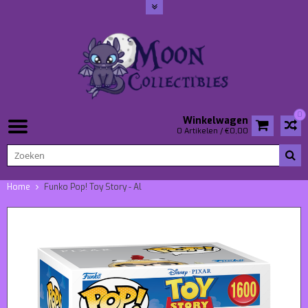
0
Winkelwagen
0 Artikelen / €0,00
Home
Funko Pop! Toy Story - Al