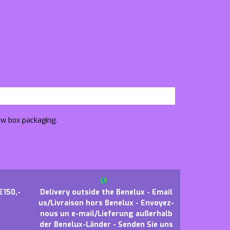
ow box packaging.
€150,-
Delivery outside the Benelux - Email
us/Livraison hors Benelux - Envoyez-
nous un e-mail/Lieferung außerhalb
der Benelux-Länder - Senden Sie uns