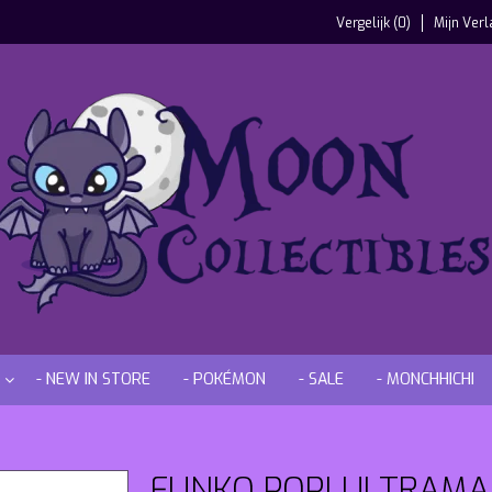
Vergelijk (0)
Mijn Verl
- NEW IN STORE
- POKÉMON
- SALE
- MONCHHICHI
FUNKO POP! ULTRAM