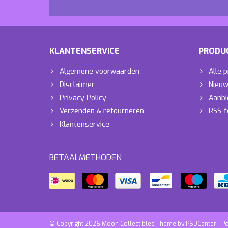
KLANTENSERVICE
PRODU
Algemene voorwaarden
Alle 
Disclaimer
Nieuw
Privacy Policy
Aanbi
Verzenden & retourneren
RSS-f
Klantenservice
BETAALMETHODEN
© Copyright 2026 Moon Collectibles Theme by
PSDCenter
- P