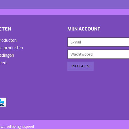
CTEN
MIJN ACCOUNT
producten
e producten
edingen
eed
owered by
Lightspeed