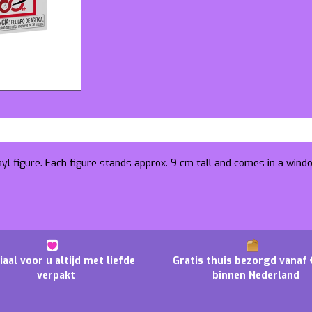
nyl figure. Each figure stands approx. 9 cm tall and comes in a wind
iaal voor u altijd met liefde
Gratis thuis bezorgd vanaf 
verpakt
binnen Nederland