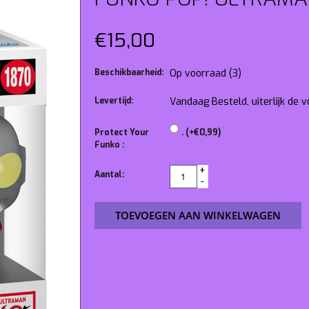
€15,00
Beschikbaarheid:
Op voorraad
(3)
Levertijd:
Vandaag Besteld, uiterlijk de
Protect Your
. (+€0,99)
Funko :
+
Aantal:
-
TOEVOEGEN AAN WINKELWAGEN