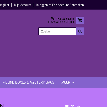
anglijst
Mijn Account
Inloggen
of
Een Account Aanmaken
Winkelwagen
0 Artikelen / €0,00
- BLIND BOXES & MYSTERY BAGS
MEER
AN