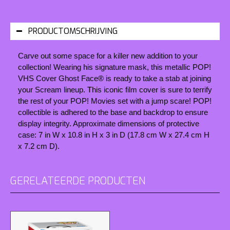
PRODUCTOMSCHRIJVING
Carve out some space for a killer new addition to your
collection! Wearing his signature mask, this metallic POP!
VHS Cover Ghost Face® is ready to take a stab at joining
your
Scream
lineup. This iconic film cover is sure to terrify
the rest of your POP! Movies set with a jump scare! POP!
collectible is adhered to the base and backdrop to ensure
display integrity. Approximate dimensions of protective
case: 7 in W x 10.8 in H x 3 in D (17.8 cm W x 27.4 cm H
x 7.2 cm D).
GERELATEERDE PRODUCTEN