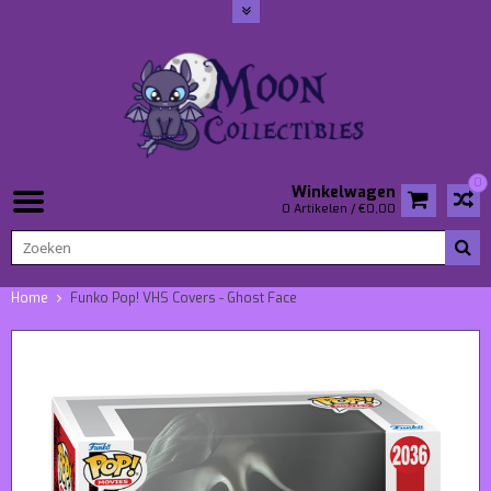
0
Winkelwagen
0 Artikelen / €0,00
Home
Funko Pop! VHS Covers - Ghost Face