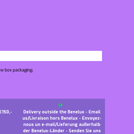
ow box packaging.
€150,-
Delivery outside the Benelux - Email
us/Livraison hors Benelux - Envoyez-
nous un e-mail/Lieferung außerhalb
der Benelux-Länder - Senden Sie uns