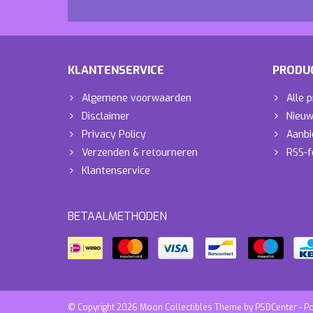
KLANTENSERVICE
PRODU
Algemene voorwaarden
Alle 
Disclaimer
Nieuw
Privacy Policy
Aanbi
Verzenden & retourneren
RSS-f
Klantenservice
BETAALMETHODEN
© Copyright 2026 Moon Collectibles Theme by
PSDCenter
- P