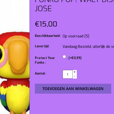
JOSE
€15,00
Beschikbaarheid:
Op voorraad
(5)
Levertijd:
Vandaag Besteld, uiterlijk de
Protect Your
. (+€0,99)
Funko :
+
Aantal:
-
TOEVOEGEN AAN WINKELWAGEN