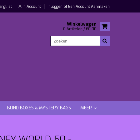
anglijst
Mijn Account
Inloggen
of
Een Account Aanmaken
Winkelwagen
0 Artikelen / €0,00
- BLIND BOXES & MYSTERY BAGS
MEER
NEY WORLD 50 -