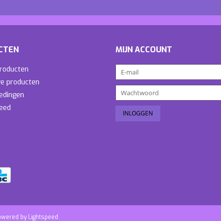
CTEN
MIJN ACCOUNT
producten
e producten
edingen
eed
owered by
Lightspeed