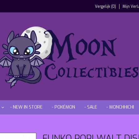
Vergelijk (0)
Mijn Verl
- NEW IN STORE
- POKÉMON
- SALE
- MONCHHICHI
FUNKO POP! WALT DIS