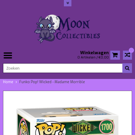
0
Winkelwagen
0 Artikelen / €0,00
Home
Funko Pop! Wicked - Madame Morrible