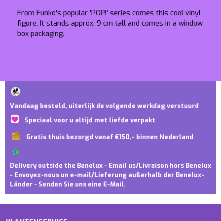
From Funko's popular 'POP!' series comes this cool vinyl
figure. It stands approx. 9 cm tall and comes in a window
box packaging.
Vandaag besteld, uiterlijk de volgende werkdag verstuurd
Speciaal voor u altijd met liefde verpakt
Gratis thuis bezorgd vanaf €150,- binnen Nederland
Delivery outside the Benelux - Email us/Livraison hors Benelux
- Envoyez-nous un e-mail/Lieferung außerhalb der Benelux-
Länder - Senden Sie uns eine E-Mail.