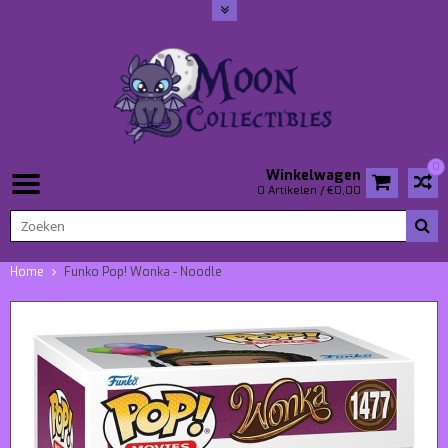
0
Winkelwagen
0 Artikelen / €0,00
Home
Funko Pop! Wonka - Noodle