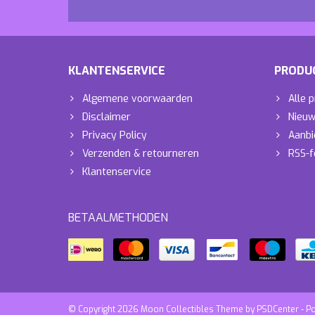
KLANTENSERVICE
PRODU
Algemene voorwaarden
Alle 
Disclaimer
Nieuw
Privacy Policy
Aanbi
Verzenden & retourneren
RSS-f
Klantenservice
BETAALMETHODEN
© Copyright 2026 Moon Collectibles Theme by
PSDCenter
- P