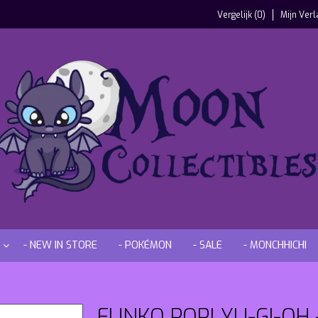
Vergelijk (0)
Mijn Verl
- NEW IN STORE
- POKÉMON
- SALE
- MONCHHICHI
FUNKO POP! YU-GI-OH