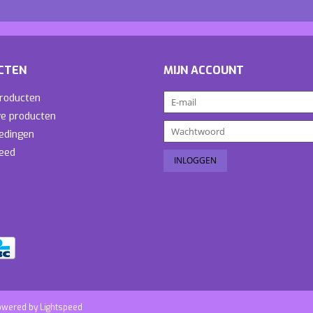
CTEN
MIJN ACCOUNT
producten
e producten
edingen
eed
owered by
Lightspeed