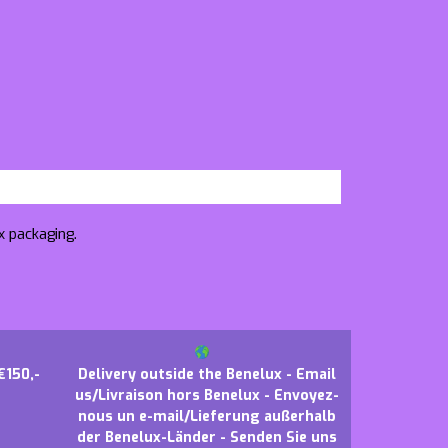
x packaging.
€150,-
Delivery outside the Benelux - Email
us/Livraison hors Benelux - Envoyez-
nous un e-mail/Lieferung außerhalb
der Benelux-Länder - Senden Sie uns