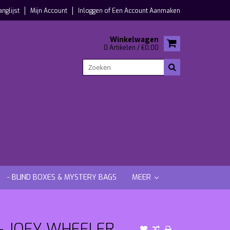
anglijst
Mijn Account
Inloggen
of
Een Account Aanmaken
Winkelwagen
0 Artikelen / €0,00
- BLIND BOXES & MYSTERY BAGS
MEER
 - JOEY WHEELER