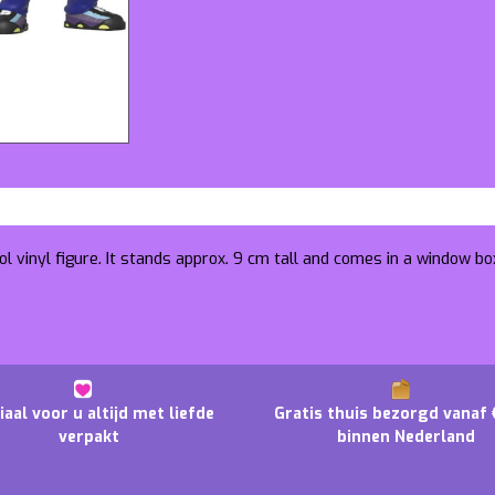
l vinyl figure. It stands approx. 9 cm tall and comes in a window bo
iaal voor u altijd met liefde
Gratis thuis bezorgd vanaf 
verpakt
binnen Nederland