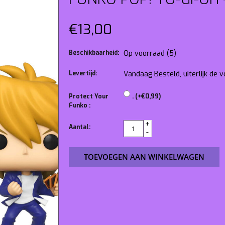
€13,00
Beschikbaarheid:
Op voorraad
(5)
Levertijd:
Vandaag Besteld, uiterlijk de
Protect Your
. (+€0,99)
Funko :
+
Aantal:
-
TOEVOEGEN AAN WINKELWAGEN