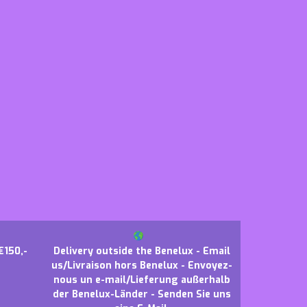
€150,-
Delivery outside the Benelux - Email
us/Livraison hors Benelux - Envoyez-
nous un e-mail/Lieferung außerhalb
der Benelux-Länder - Senden Sie uns