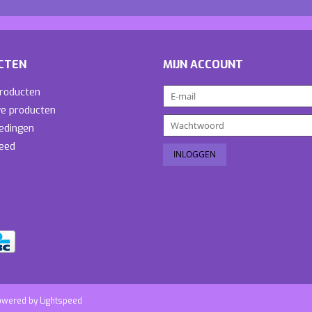
CTEN
MIJN ACCOUNT
producten
e producten
edingen
eed
owered by
Lightspeed