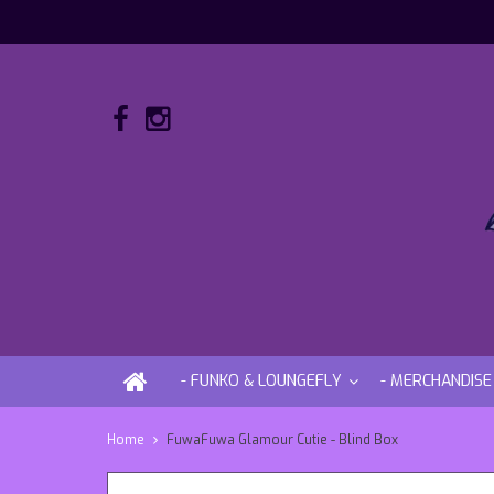
- FUNKO & LOUNGEFLY
- MERCHANDISE
Home
FuwaFuwa Glamour Cutie - Blind Box