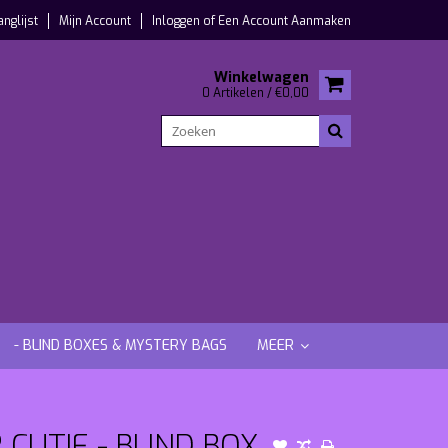
anglijst
Mijn Account
Inloggen
of
Een Account Aanmaken
Winkelwagen
0 Artikelen / €0,00
- BLIND BOXES & MYSTERY BAGS
MEER
UTIE - BLIND BOX