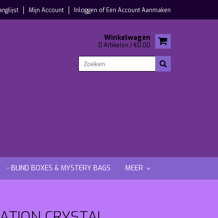
anglijst
Mijn Account
Inloggen
of
Een Account Aanmaken
Winkelwagen
0 Artikelen / €0,00
- BLIND BOXES & MYSTERY BAGS
MEER
NATION CRYSTAL