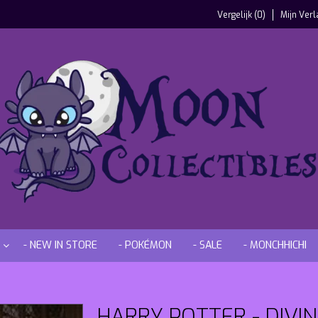
Vergelijk (0)
Mijn Verl
- NEW IN STORE
- POKÉMON
- SALE
- MONCHHICHI
HARRY POTTER - DIVI