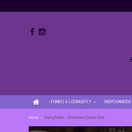
- FUNKO & LOUNGEFLY
- MERCHANDISE
Home
Harry Potter - Divination Crystal Ball