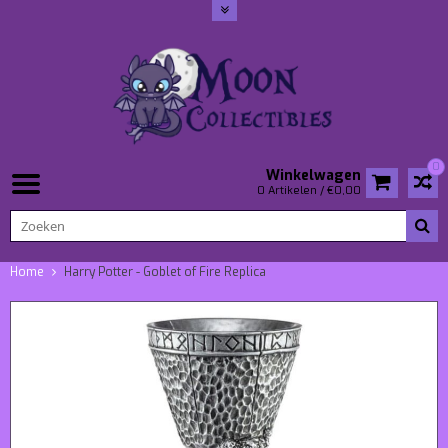
0
Winkelwagen
0 Artikelen / €0,00
Home
Harry Potter - Goblet of Fire Replica