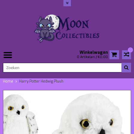
0
Winkelwagen
0 Artikelen / €0,00
Home
Harry Potter Hedwig Plush