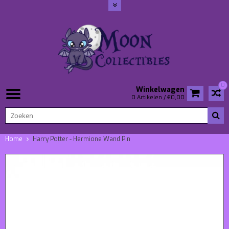
0
Winkelwagen
0 Artikelen / €0,00
Home
Harry Potter - Hermione Wand Pin