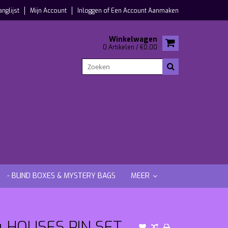
anglijst
Mijn Account
Inloggen
of
Een Account Aanmaken
Winkelwagen
0 Artikelen / €0,00
- BLIND BOXES & MYSTERY BAGS
MEER
4 HOUSES PIN SET