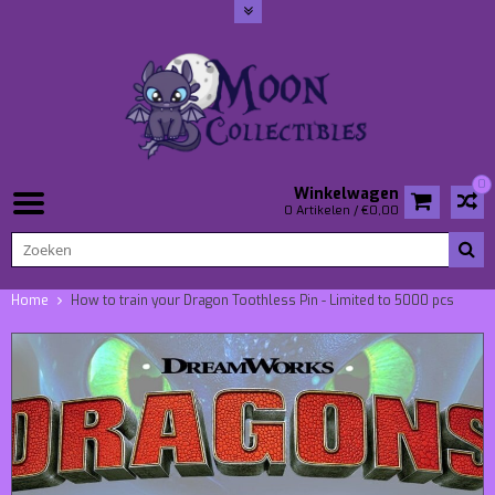
0
Winkelwagen
0 Artikelen / €0,00
Home
How to train your Dragon Toothless Pin - Limited to 5000 pcs