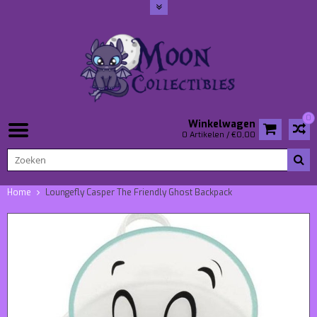
0
Winkelwagen
0 Artikelen / €0,00
Home
Loungefly Casper The Friendly Ghost Backpack