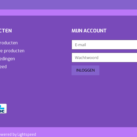
CTEN
MIJN ACCOUNT
producten
e producten
edingen
eed
owered by
Lightspeed