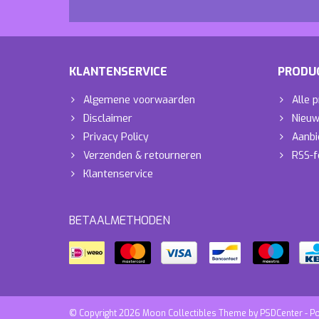
KLANTENSERVICE
PRODU
Algemene voorwaarden
Alle 
Disclaimer
Nieuw
Privacy Policy
Aanbi
Verzenden & retourneren
RSS-f
Klantenservice
BETAALMETHODEN
© Copyright 2026 Moon Collectibles Theme by
PSDCenter
- P