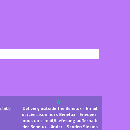
€150,-
Delivery outside the Benelux - Email
us/Livraison hors Benelux - Envoyez-
nous un e-mail/Lieferung außerhalb
der Benelux-Länder - Senden Sie uns