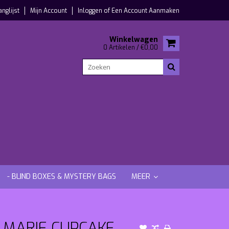
anglijst
Mijn Account
Inloggen
of
Een Account Aanmaken
Winkelwagen
0 Artikelen / €0,00
- BLIND BOXES & MYSTERY BAGS
MEER
 MARIE CUPCAKE