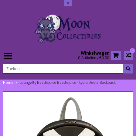
0
Winkelwagen
0 Artikelen / €0,00
Home
Loungefly Beetlejuice Beetlejuice - Lydia Deetz Backpack