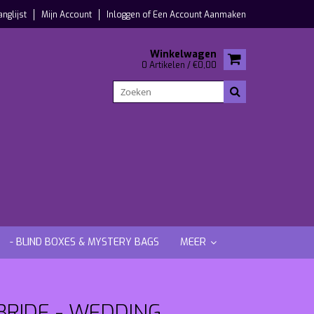
anglijst
Mijn Account
Inloggen
of
Een Account Aanmaken
Winkelwagen
0 Artikelen / €0,00
- BLIND BOXES & MYSTERY BAGS
MEER
BRIDE - WEDDING