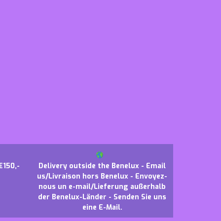
€150,-
Delivery outside the Benelux - Email
us/Livraison hors Benelux - Envoyez-
nous un e-mail/Lieferung außerhalb
der Benelux-Länder - Senden Sie uns
eine E-Mail.