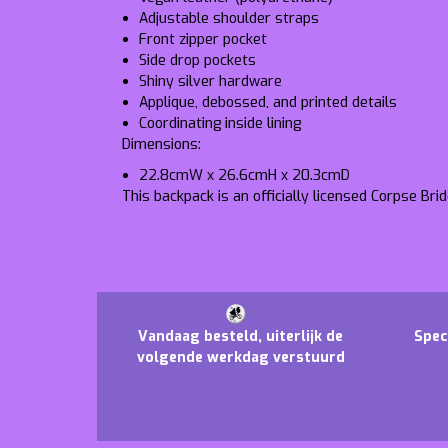
Adjustable shoulder straps
Front zipper pocket
Side drop pockets
Shiny silver hardware
Applique, debossed, and printed details
Coordinating inside lining
Dimensions:
22.8cmW x 26.6cmH x 20.3cmD
This backpack is an officially licensed Corpse Bri
Vandaag besteld, uiterlijk de
Spec
volgende werkdag verstuurd