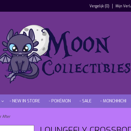
Vergelijk (0)
Mijn Verl
- NEW IN STORE
- POKÉMON
- SALE
- MONCHHICHI
r After
LOUNGEFLY CROSSBOD