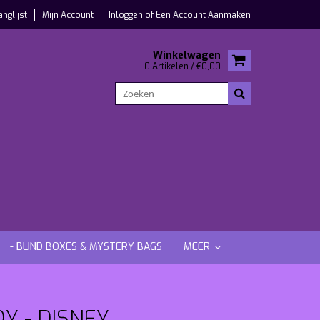
anglijst
Mijn Account
Inloggen
of
Een Account Aanmaken
Winkelwagen
0 Artikelen / €0,00
- BLIND BOXES & MYSTERY BAGS
MEER
Y - DISNEY