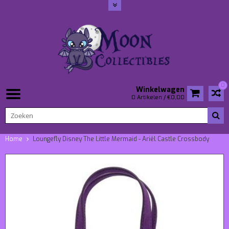
0
Winkelwagen
0 Artikelen / €0,00
Home
Loungefly Disney The Little Mermaid - Ariël Castle Crossbody