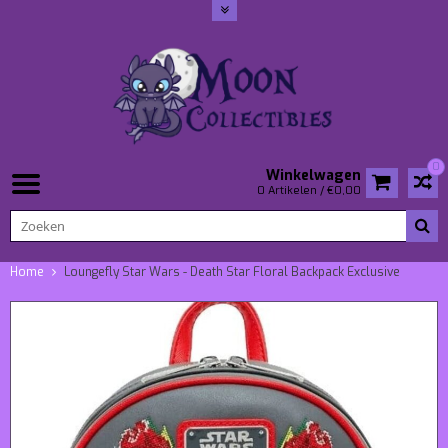
0
Winkelwagen
0 Artikelen / €0,00
Home
Loungefly Star Wars - Death Star Floral Backpack Exclusive