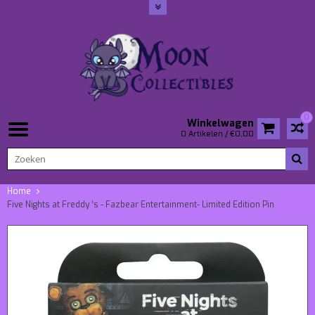
0
Winkelwagen
0 Artikelen / €0,00
Home
Five Nights at Freddy ‘s - Fazbear Entertainment- Limited Edition Pin