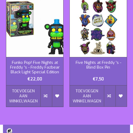
Funko Pop! Five Nights at
Five Nights at Freddy ‘s -
Freddy ‘s - Freddy Fazbear
Blind Box Pin
Black Light Special Edition
€22,00
€7,50
TOEVOEGEN
TOEVOEGEN
AAN
AAN
WINKELWAGEN
WINKELWAGEN