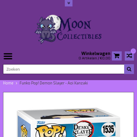
0
Winkelwagen
0 Artikelen / €0,00
Home
Funko Pop! Demon Slayer - Aoi Kanzaki