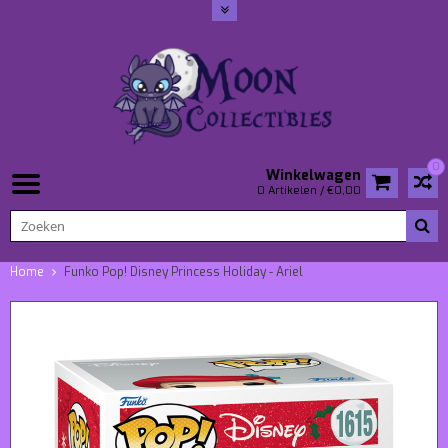
0
Winkelwagen
0 Artikelen / €0,00
Home
Funko Pop! Disney Princess Holiday - Ariel