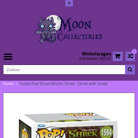
0
Winkelwagen
0 Artikelen / €0,00
Home
Funko Pop! DreamWorks Shrek - Shrek with Snake