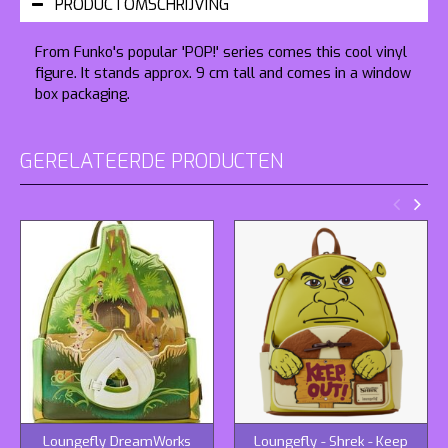
PRODUCTOMSCHRIJVING
From Funko's popular 'POP!' series comes this cool vinyl
figure. It stands approx. 9 cm tall and comes in a window
box packaging.
GERELATEERDE PRODUCTEN
Loungefly DreamWorks
Loungefly - Shrek - Keep