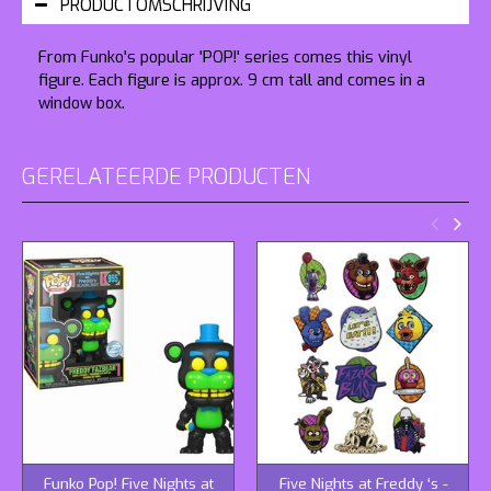
PRODUCTOMSCHRIJVING
From Funko's popular 'POP!' series comes this vinyl
figure. Each figure is approx. 9 cm tall and comes in a
window box.
GERELATEERDE PRODUCTEN
Funko Pop! Five Nights at
Five Nights at Freddy ‘s -