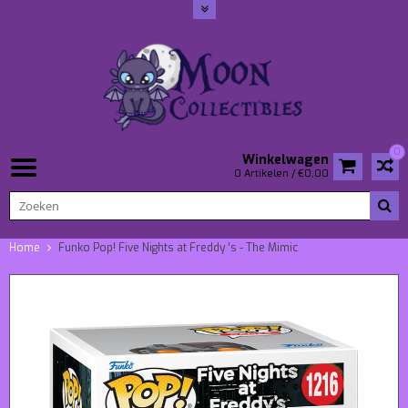
0
Winkelwagen
0 Artikelen / €0,00
Home
Funko Pop! Five Nights at Freddy ‘s - The Mimic