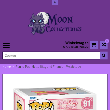
0
Winkelwagen
0 Artikelen / €0,00
Home
Funko Pop! Hello Kitty and Friends - My Melody