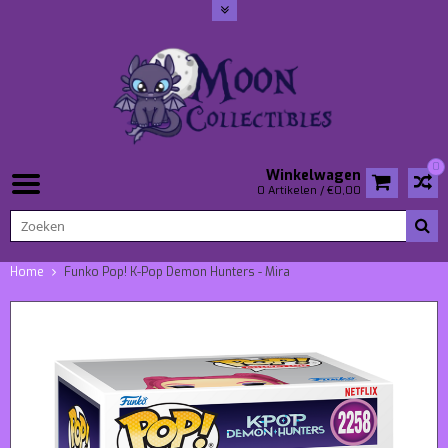
0
Winkelwagen
0 Artikelen / €0,00
Home
Funko Pop! K-Pop Demon Hunters - Mira