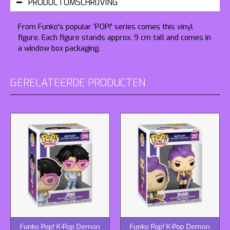
PRODUCTOMSCHRIJVING
From Funko's popular 'POP!' series comes this vinyl
figure. Each figure stands approx. 9 cm tall and comes in
a window box packaging.
GERELATEERDE PRODUCTEN
Funko Pop! K-Pop Demon
Funko Pop! K-Pop Demon