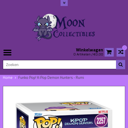
0
Winkelwagen
0 Artikelen / €0,00
Home
Funko Pop! K-Pop Demon Hunters - Rumi