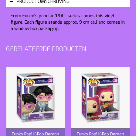
PRODUCTOMSCHRIJVING
From Funko's popular 'POP!' series comes this vinyl
figure. Each figure stands approx. 9 cm tall and comes in
a window box packaging.
GERELATEERDE PRODUCTEN
Funko Pop! K-Pop Demon
Funko Pop! K-Pop Demon